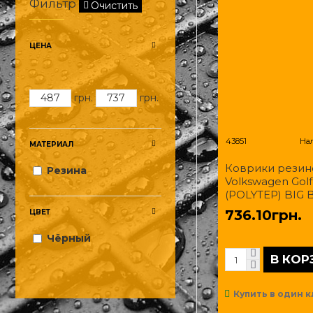
Фильтр
Очистить
ЦЕНА
грн.
грн.
43851
На
МАТЕРИАЛ
Коврики резин
Резина
Volkswagen Golf
(POLYTEP) BIG
736.10грн.
ЦВЕТ
Чёрный
В КОР
Купить в один к