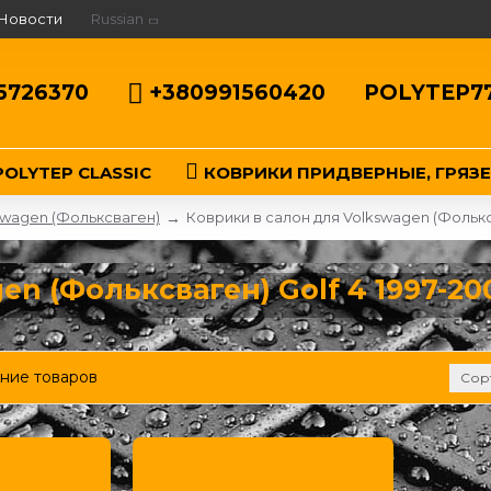
Новости
Russian
5726370
+380991560420
POLYTEP7
OLYTEP CLASSIC
КОВРИКИ ПРИДВЕРНЫЕ, ГРЯЗ
swagen (Фольксваген)
Коврики в салон для Volkswagen (Фольксв
en (Фольксваген) Golf 4 1997-20
ние товаров
Сор