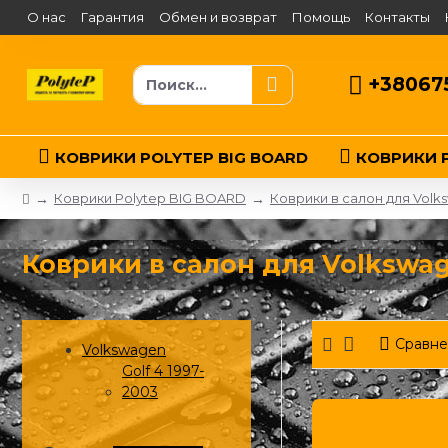
О нас
Гарантия
Обмен и возврат
Помощь
Контакты
+38067
КОВРИКИ POLYTEP BIG BOARD
КОВРИКИ P
Коврики Polytep BIG BOARD
Коврики в салон для Volk
Коврики в салон для Volkswag
Сравне
Volkswagen
Golf 4 1997-
2003