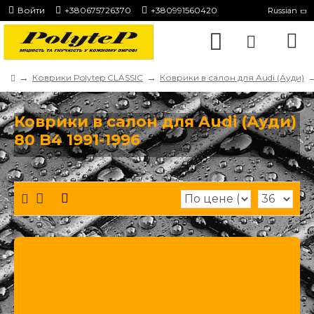
Войти
+380675726370
+380991560420
Russian
Коврики Polytep CLASSIC
Коврики в салон для Audi (Ауди)
Коврики в салон для Audi (Ауди)
80 B4 1991-1996