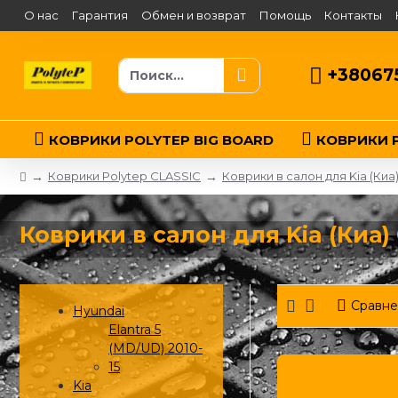
О нас
Гарантия
Обмен и возврат
Помощь
Контакты
+38067
КОВРИКИ POLYTEP BIG BOARD
КОВРИКИ P
Коврики Polytep CLASSIC
Коврики в салон для Kia (Киа
Коврики в салон для Kia (Киа) 
Сравне
Hyundai
Elantra 5
(MD/UD) 2010-
15
Kia