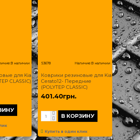
личие:
В наличии
53678
Наличие:
В наличии
овые для Kia
Коврики резиновые для Kia
TEP CLASSIC)
Cerato12- Передние
(POLYTEP CLASSIC)
401.40грн.
ЗИНУ
В КОРЗИНУ
лик
Купить в один клик