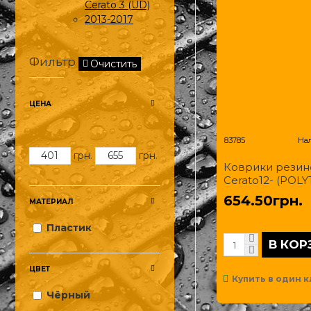
Cerato 3 (UD)
2013-2017
Фильтр
Очистить
ЦЕНА
83785
На
грн.
грн.
Коврики резин
Cerato12- (POLY
654.50грн.
МАТЕРИАЛ
Пластик
В КОР
ЦВЕТ
Купить в один к
Чёрный