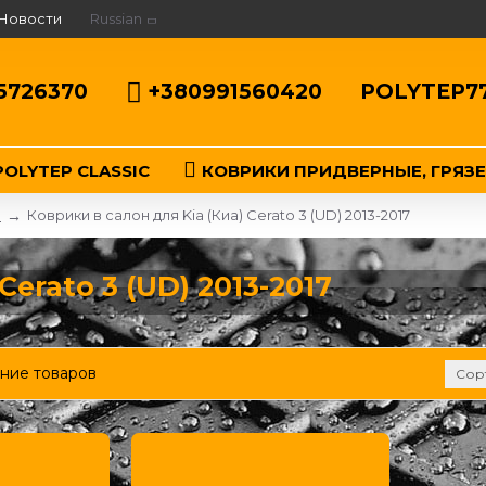
Новости
Russian
5726370
+380991560420
POLYTEP7
OLYTEP CLASSIC
КОВРИКИ ПРИДВЕРНЫЕ, ГРЯЗ
)
Коврики в салон для Kia (Киа) Cerato 3 (UD) 2013-2017
Cerato 3 (UD) 2013-2017
ние товаров
Сор