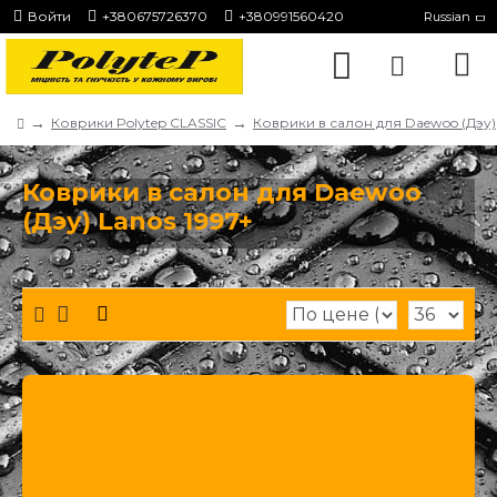
Войти
+380675726370
+380991560420
Russian
Коврики Polytep CLASSIC
Коврики в салон для Daewoo (Дэу)
Коврики в салон для Daewoo
(Дэу) Lanos 1997+