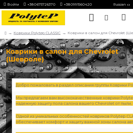
Войти
+380675726370
+380991560420
Russian
Коврики Polytep CLASSIC
Коврики в салон для Chevrolet (Ш
Коврики в салон для Chevrolet
(Шевроле)
Добро пожаловать в раздел описания группы Коврики Pol
Мы предлагаем вам высококачественные коврики Polytep
надежную защиту пола салона вашего Chevrolet от пыли, 
Одной из уникальных особенностей ковриков Polytep CLA
обеспечивает комфорт и защиту важной зоны салона авт