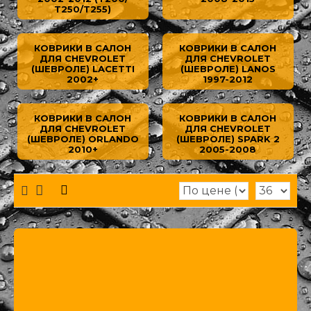
смещение или скольжение во время движения.
Т250/Т255)
Polytep является производителем и поставщиком этих ко
сотрудничества и гибкую систему скидок для оптовых п
КОВРИКИ В САЛОН
КОВРИКИ В САЛОН
ДЛЯ CHEVROLET
ДЛЯ CHEVROLET
(ШЕВРОЛЕ) LACETTI
(ШЕВРОЛЕ) LANOS
Не упускайте возможность обеспечить ваш автомобиль C
2002+
1997-2012
ковриков Polytep CLASSIC мелким или крупным оптом. М
Ссылка на наш официальный сайт POLYTEP
КОВРИКИ В САЛОН
КОВРИКИ В САЛОН
ДЛЯ CHEVROLET
ДЛЯ CHEVROLET
(ШЕВРОЛЕ) ORLANDO
(ШЕВРОЛЕ) SPARK 2
2010+
2005-2008