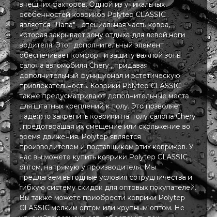
внешних факторов. Одной из уникальных
особенностей ковриков Polytep CLASSIC
является "Лапа" - специальная часть ковра,
которая закрывает зону отдыха для левой ноги
водителя. Этот дополнительный элемент
обеспечивает комфорт и защиту важной зоны
салона автомобиля Chery , придавая
дополнительный функционал и эстетическую
привлекательность. Коврики Polytep CLASSIC
также предусматривают дополнительные места
для штатных креплений к полу. Это позволяет
надежно закрепить коврики на полу салона Chery
, предотвращая их смещение или скольжение во
время движения. Polytep является
производителем и поставщиком этих ковриков. У
нас вы можете купить коврики Polytep CLASSIC
оптом, напрямую у производителя. Мы
предлагаем выгодные условия сотрудничества и
гибкую систему скидок для оптовых покупателей.
Вы также можете приобрести коврики Polytep
CLASSIC мелким оптом или крупным оптом. Не