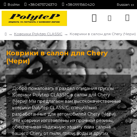
Войти
+380675726370
+380991560420
Russian
Коврики Polytep CLASSIC
Коврики в салон для Chery (Чери)
Коврики в салон для Chery
(Чери)
Добро пожаловать в раздел описания группы
Коврики Polytep CLASSIC в салон для Chery
(Чери)! Мы предлагаем вам высококачественные
коврики Polytep CLASSIC, специально
разработанные для автомобилей Chery (Чери).
Эти коврики изготовлены из прочной резины,
обеспечивая надежную защиту пола салона
вашего Chery от пыли, грязи, воды и других