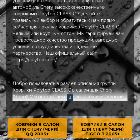
упускайте возможность обеспечить ваш
автомобиль Chery высококачественными
ковриками Polytep CLASSIC. Сделайте
правильный выбор и обратитесь к нам прямо
сейчас для покупки ковриков Polytep CLASSIC
мелким или крупным оптом. Мы гарантируем вам
превосходное качество продукции, выгодные
условия сотрудничества и надежное
партнерство. Наш официальный сайт
https://polytep.com/
Добро пожаловать в раздел описания группы
Коврики Polytep CLASSIC в салон для Chery
(Чери)! Мы предлагаем вам высококачественные
коврики Polytep CLASSIC, специально
разработанные для автомобилей Chery (Чери).
Эти коврики изготовлены из прочной резины,
обеспечивая надежную защиту пола салона
КОВРИКИ В САЛОН
КОВРИКИ В САЛОН
вашего Chery от пыли, грязи, воды и других
ДЛЯ CHERY (ЧЕРИ)
ДЛЯ CHERY (ЧЕРИ)
QQ 2003+
TIGGO 3 2005+
внешних факторов. Одной из уникальных