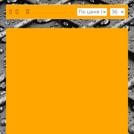
особенностей ковриков Polytep CLASSIC
является "Лапа" - специальная часть ковра,
которая закрывает зону отдыха для левой ноги
водителя. Этот дополнительный элемент
обеспечивает комфорт и защиту важной зоны
салона автомобиля Chery , придавая
дополнительный функционал и эстетическую
привлекательность. Коврики Polytep CLASSIC
также предусматривают дополнительные места
для штатных креплений к полу. Это позволяет
надежно закрепить коврики на полу салона Chery
, предотвращая их смещение или скольжение во
время движения. Polytep является
производителем и поставщиком этих ковриков. У
нас вы можете купить коврики Polytep CLASSIC
оптом, напрямую у производителя. Мы
предлагаем выгодные условия сотрудничества и
гибкую систему скидок для оптовых покупателей.
Вы также можете приобрести коврики Polytep
CLASSIC мелким оптом или крупным оптом. Не
упускайте возможность обеспечить ваш