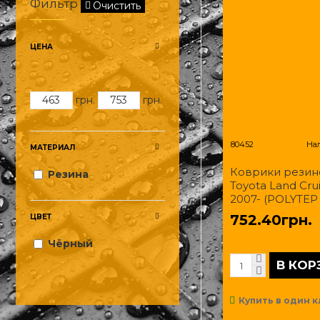
Фильтр
Очистить
ЦЕНА
грн.
грн.
80452
На
МАТЕРИАЛ
Коврики резин
Резина
Toyota Land Cru
2007- (POLYTEP
752.40грн.
ЦВЕТ
Чёрный
В КОР
Купить в один к