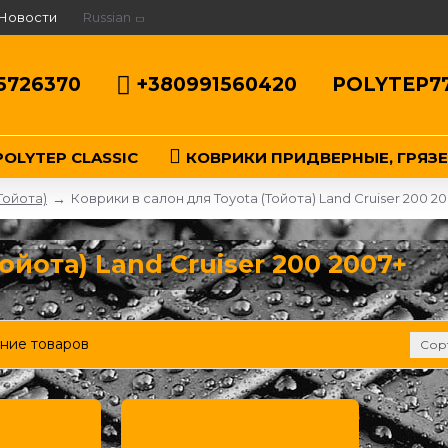
Новости
Russian
5726370
+380991560420
POLYTEP7
OLYTEP CLASSIC
КОВРИКИ ПРИДВЕРНЫЕ, ГРЯЗ
Тойота)
Коврики в салон для Toyota (Тойота) Land Cruiser 200 2
ойота) Land Cruiser 200 2007+
ние товаров
Сор