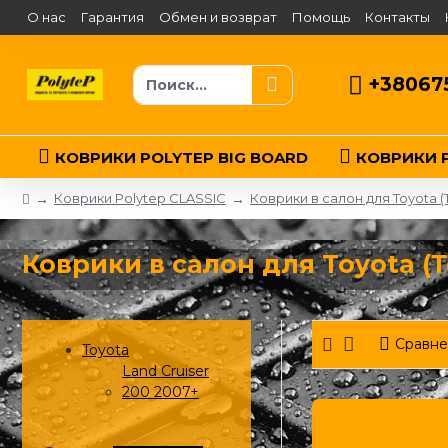
О нас
Гарантия
Обмен и возврат
Помощь
Контакты
+38067
КОВРИКИ POLYTEP BIG BOARD
КОВРИКИ P
Коврики Polytep CLASSIC
Коврики в салон для Toyota (
Коврики в салон для Toyota (Т
Сравне
Toyota
Land Cruiser
200 2007+