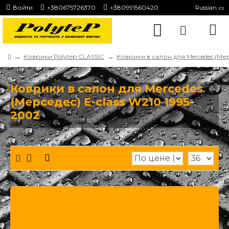
Войти
+380675726370
+380991560420
Russian
Коврики Polytep CLASSIC
Коврики в салон для Mercedes (Ме
Коврики в салон для Mercedes
(Мерседес) E-class W210 1995-
2002