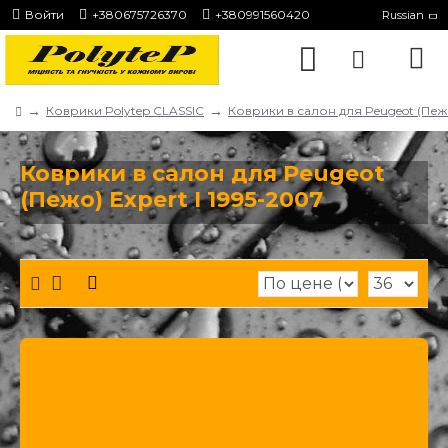
Войти
+380675726370
+380991560420
Russian
Коврики Polytep CLASSIC
Коврики в салон для Peugeot (Пеж
Коврики в салон для Peugeot
(Пежо) Expert I 1995-2007