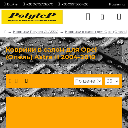
Войти
+380675726370
+380991560420
Russian
Коврики Polytep CLASSIC
Коврики в салон для Opel (Опель)
Коврики в салон для Opel
(Опель) Astra H 2004-2010