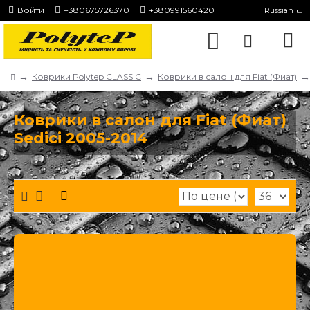
Войти
+380675726370
+380991560420
Russian
Коврики Polytep CLASSIC
Коврики в салон для Fiat (Фиат)
Коврики в салон для Fiat (Фиат)
Sedici 2005-2014