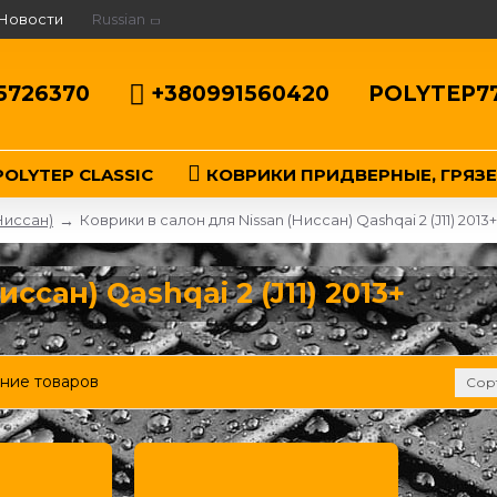
Новости
Russian
5726370
+380991560420
POLYTEP7
OLYTEP CLASSIC
КОВРИКИ ПРИДВЕРНЫЕ, ГРЯЗ
Ниссан)
Коврики в салон для Nissan (Ниссан) Qashqai 2 (J11) 2013+
ссан) Qashqai 2 (J11) 2013+
ние товаров
Сор