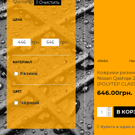
Фильтр
Очистить
ЦЕНА
грн.
грн.
49464
На
МАТЕРИАЛ
Коврики резин
Резина
Nissan Qashqai 
(POLYTEP CLASS
646.00грн.
ЦВЕТ
Чёрный
В КОР
Купить в один к