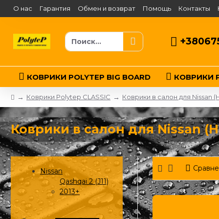
О нас
Гарантия
Обмен и возврат
Помощь
Контакты
+38067
КОВРИКИ POLYTEP BIG BOARD
КОВРИКИ P
Коврики Polytep CLASSIC
Коврики в салон для Nissan (
Коврики в салон для Nissan (Ни
Сравне
Nissan
Qashqai 2 (J11)
2013+