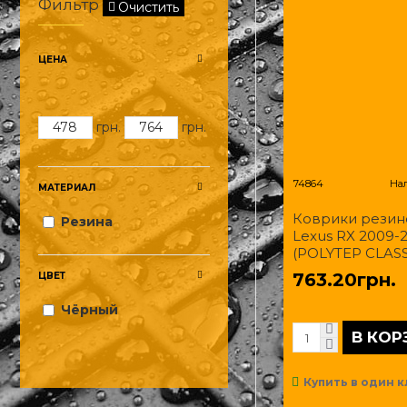
Фильтр
Очистить
ЦЕНА
грн.
грн.
74864
На
МАТЕРИАЛ
Коврики резин
Резина
Lexus RX 2009-
(POLYTEP CLASS
763.20грн.
ЦВЕТ
Чёрный
В КОР
Купить в один к