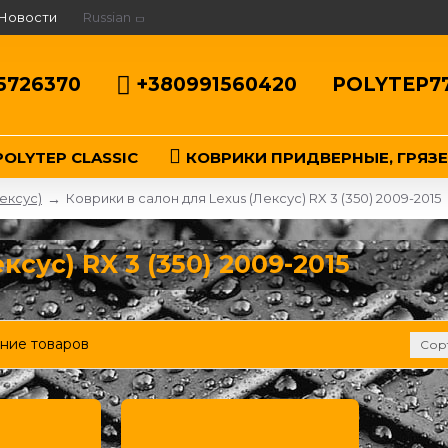
Новости
Russian
5726370
+380991560420
POLYTEP7
OLYTEP CLASSIC
КОВРИКИ ПРИДВЕРНЫЕ, ГРЯЗ
ексус)
Коврики в салон для Lexus (Лексус) RX 3 (350) 2009-2015
сус) RX 3 (350) 2009-2015
ние товаров
Сор