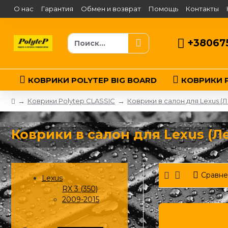
О нас
Гарантия
Обмен и возврат
Помощь
Контакты
+38067
КОВРИКИ POLYTEP BIG BOARD
КОВРИКИ P
Коврики Polytep CLASSIC
Коврики в салон для Lexus (Л
Коврики в салон для Lexus (Лек
Сравне
Lexus
RX 3 (350)
2009-2015