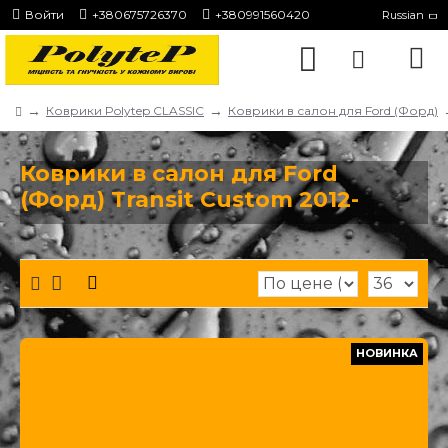
Войти
+380675726370
+380991560420
Russian
Коврики Polytep CLASSIC
Коврики в салон для Ford (Форд)
Коврики в салон для Ford
(Форд) Transit Custom 2012-
НОВИНКА