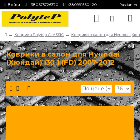
Войти
+380675726370
+380991560420
Russian
Коврики Polytep CLASSIC
Коврики в салон для Hyundai (Хюн
Коврики в салон для Hyundai
(Хюндай) i30 1 (FD) 2007-2012